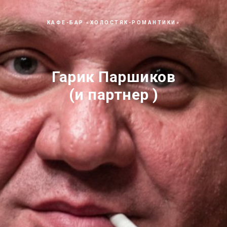
КАФЕ-БАР «ХОЛОСТЯК-РОМАНТИКИ»
Гарик Паршиков
(и партнер )