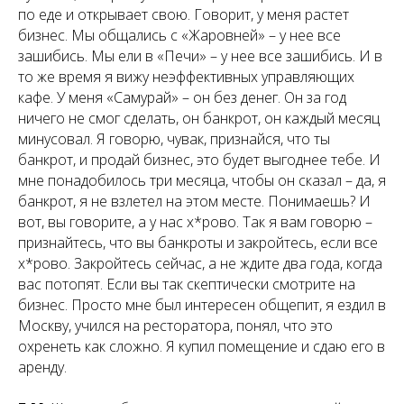
по еде и открывает свою. Говорит, у меня растет
бизнес. Мы общались с «Жаровней» – у нее все
зашибись. Мы ели в «Печи» – у нее все зашибись. И в
то же время я вижу неэффективных управляющих
кафе. У меня «Самурай» – он без денег. Он за год
ничего не смог сделать, он банкрот, он каждый месяц
минусовал. Я говорю, чувак, признайся, что ты
банкрот, и продай бизнес, это будет выгоднее тебе. И
мне понадобилось три месяца, чтобы он сказал – да, я
банкрот, я не взлетел на этом месте. Понимаешь? И
вот, вы говорите, а у нас х*рово. Так я вам говорю –
признайтесь, что вы банкроты и закройтесь, если все
х*рово. Закройтесь сейчас, а не ждите два года, когда
вас потопят. Если вы так скептически смотрите на
бизнес. Просто мне был интересен общепит, я ездил в
Москву, учился на ресторатора, понял, что это
охренеть как сложно. Я купил помещение и сдаю его в
аренду.